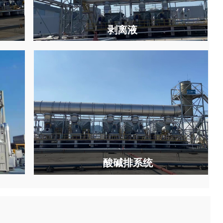
剥离液
酸碱排
系统