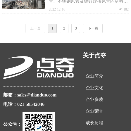
管、不锈钢风管及镀锌焊接风管的材料供
应及安装。
2022-12-16
넶
182
上一页
1
2
3
下一页
关于点夺
企业简介
企业文化
邮箱：sales@dianduo.com
企业资质
电话：021-58542046
企业荣誉
成长历程
公众号：