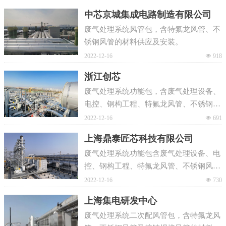
中芯京城集成电路制造有限公司
废气处理系统风管包，含特氟龙风管、不
锈钢风管的材料供应及安装。
2022-12-16
넶
918
浙江创芯
废气处理系统功能包，含废气处理设备、
电控、钢构工程、特氟龙风管、不锈钢风
管、镀锌螺旋风管的材料供应及安装调
2022-12-16
넶
691
试。
上海鼎泰匠芯科技有限公司
废气处理系统功能包含废气处理设备、电
控、钢构工程、特氟龙风管、不锈钢风
管、镀锌螺旋风管的材料供应及安装调
2022-12-16
넶
730
试。
上海集电研发中心
废气处理系统二次配风管包，含特氟龙风